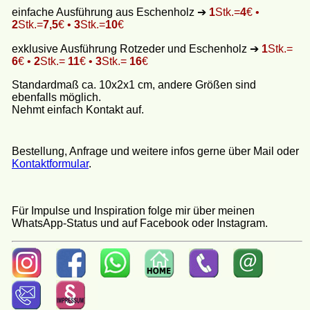
einfache Ausführung aus Eschenholz ➔
1
Stk.=
4
€ •
2
Stk.=
7,5
€ •
3
Stk.=
10
€
exklusive Ausführung Rotzeder und Eschenholz ➔
1
Stk.=
6
€ •
2
Stk.=
11
€ •
3
Stk.=
16
€
Standardmaß ca. 10x2x1 cm, andere Größen sind
ebenfalls möglich.
Nehmt einfach Kontakt auf.
Bestellung, Anfrage und weitere infos gerne über Mail oder
Kontaktformular
.
Für Impulse und Inspiration folge mir über meinen
WhatsApp-Status und auf Facebook oder Instagram.