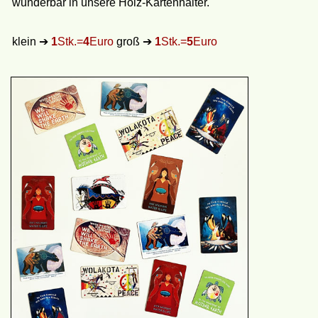
wunderbar in unsere Holz-Kartenhalter.
klein ➔
1
Stk.=
4
Euro
groß ➔
1
Stk.=
5
Euro