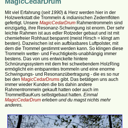
MagicCedarDrum
Mit viel Erfahrung (
seit 1990
) & Herz werden hier in der
Holzwerkstatt die Trommeln & indianischen Zedernflöten
gefertigt. Unsere
MagicCedarDrum
Rahmentrommeln sind
einzigartig, ihre Resonanz-Schwingung ist enorm. Der sehr
leichte Rahmen ist aus edler Rotzeder gebaut und ist mit
chemiefreier Rohhaut bespannt (meist Hirsch = klingt am
besten). Dazwischen ist ein aufblasbares Luftpolster, mit
dem die Trommel gestimmt werden kann. So klingen diese
Trommeln wetter- und Feuchtigkeits-unabhängig immer
bestens. Das von uns entwickelte hintere
Schnürungssystem mit dem frei schwebendem HolzRing
ermöglicht ein entspanntes trommeln und eine enorme
Schwingungs- und Resonanzübertragung - die es so nur
bei den
MagicCedarDrums
gibt. Das betätigen uns auch
immer wieder Kunden die bis dahin andere
Rahmentrommeln gekauft hatten oder auch im
TrommelBauKurs selbstgebaut hatten.
Einmal
MagicCedarDrum
erleben und du magst nichts mehr
anderes.