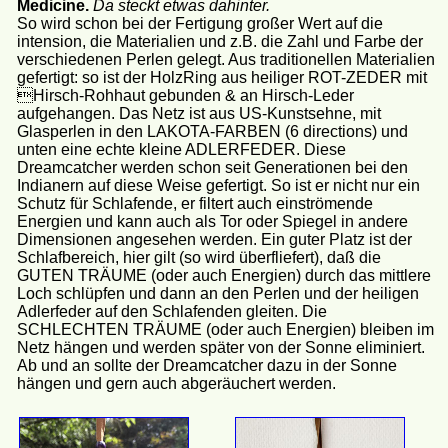
Medicine.
Da steckt etwas dahinter.
So wird schon bei der Fertigung großer Wert auf die
intension, die Materialien und z.B. die Zahl und Farbe der
verschiedenen Perlen gelegt. Aus traditionellen Materialien
gefertigt: so ist der HolzRing aus heiliger ROT-ZEDER mit
Hirsch-Rohhaut gebunden & an Hirsch-Leder
aufgehangen. Das Netz ist aus US-Kunstsehne, mit
Glasperlen in den LAKOTA-FARBEN (6 directions) und
unten eine echte kleine ADLERFEDER. Diese
Dreamcatcher werden schon seit Generationen bei den
Indianern auf diese Weise gefertigt. So ist er nicht nur ein
Schutz für Schlafende, er filtert auch einströmende
Energien und kann auch als Tor oder Spiegel in andere
Dimensionen angesehen werden. Ein guter Platz ist der
Schlafbereich, hier gilt (so wird überfliefert), daß die
GUTEN TRÄUME (oder auch Energien) durch das mittlere
Loch schlüpfen und dann an den Perlen und der heiligen
Adlerfeder auf den Schlafenden gleiten. Die
SCHLECHTEN TRÄUME (oder auch Energien) bleiben im
Netz hängen und werden später von der Sonne eliminiert.
Ab und an sollte der Dreamcatcher dazu in der Sonne
hängen und gern auch abgeräuchert werden.